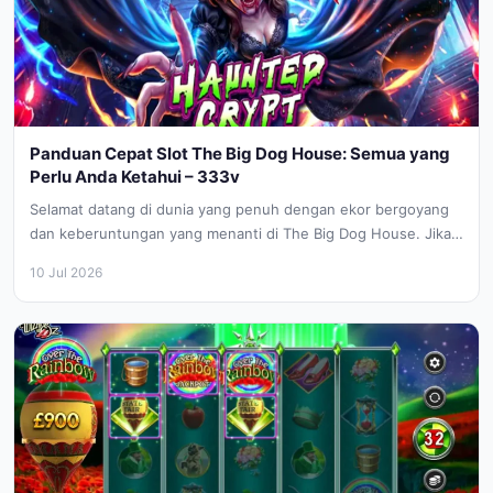
Panduan Cepat Slot The Big Dog House: Semua yang
Perlu Anda Ketahui – 333v
Selamat datang di dunia yang penuh dengan ekor bergoyang
dan keberuntungan yang menanti di The Big Dog House. Jika
Anda...
10 Jul 2026