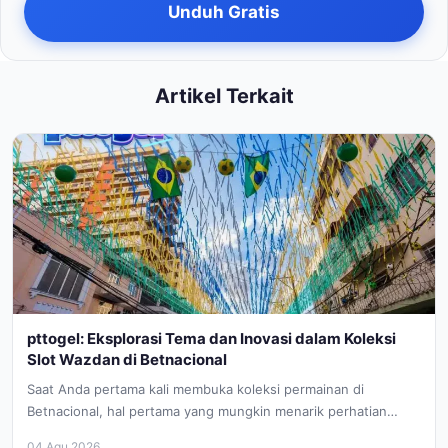
Unduh Gratis
Artikel Terkait
pttogel: Eksplorasi Tema dan Inovasi dalam Koleksi
Slot Wazdan di Betnacional
Saat Anda pertama kali membuka koleksi permainan di
Betnacional, hal pertama yang mungkin menarik perhatian
adalah keberagaman visual yang ditawarkan...
04 Agu 2026