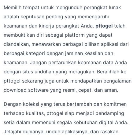
Memilih tempat untuk mengunduh perangkat lunak
adalah keputusan penting yang memengaruhi
keamanan dan kinerja perangkat Anda.
pttogel
telah
membuktikan diri sebagai platform yang dapat
diandalkan, menawarkan berbagai pilihan aplikasi dari
berbagai kategori dengan jaminan keaslian dan
keamanan. Jangan pertaruhkan keamanan data Anda
dengan situs unduhan yang meragukan. Beralihlah ke
pttogel sekarang juga untuk mendapatkan pengalaman
download software yang resmi, cepat, dan aman.
Dengan koleksi yang terus bertambah dan komitmen
terhadap kualitas, pttogel siap menjadi pendamping
setia dalam memenuhi segala kebutuhan digital Anda.
Jelajahi dunianya, unduh aplikasinya, dan rasakan