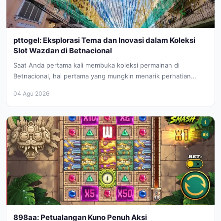
pttogel: Eksplorasi Tema dan Inovasi dalam Koleksi
Slot Wazdan di Betnacional
Saat Anda pertama kali membuka koleksi permainan di
Betnacional, hal pertama yang mungkin menarik perhatian
adalah keberagaman visual yang ditawarkan...
04 Agu 2026
898aa: Petualangan Kuno Penuh Aksi