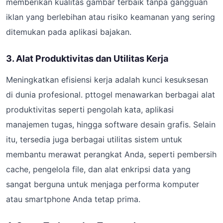
memberikan kualitas gambar terbaik tanpa gangguan
iklan yang berlebihan atau risiko keamanan yang sering
ditemukan pada aplikasi bajakan.
3. Alat Produktivitas dan Utilitas Kerja
Meningkatkan efisiensi kerja adalah kunci kesuksesan
di dunia profesional. pttogel menawarkan berbagai alat
produktivitas seperti pengolah kata, aplikasi
manajemen tugas, hingga software desain grafis. Selain
itu, tersedia juga berbagai utilitas sistem untuk
membantu merawat perangkat Anda, seperti pembersih
cache, pengelola file, dan alat enkripsi data yang
sangat berguna untuk menjaga performa komputer
atau smartphone Anda tetap prima.