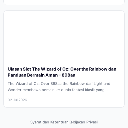
Ulasan Slot The Wizard of Oz: Over the Rainbow dan
Panduan Bermain Aman – 898aa
The Wizard of Oz: Over 898aa the Rainbow dari Light and
Wonder membawa pemain ke dunia fantasi klasik yang
penuh...
02 Jul 2026
Syarat dan Ketentuan
Kebijakan Privasi