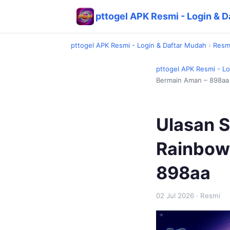
pttogel APK Resmi - Login & 
pttogel APK Resmi - Login & Daftar Mudah
›
Resm
pttogel APK Resmi - L
Bermain Aman – 898aa
Ulasan S
Rainbow
898aa
02 Jul 2026
· Resmi