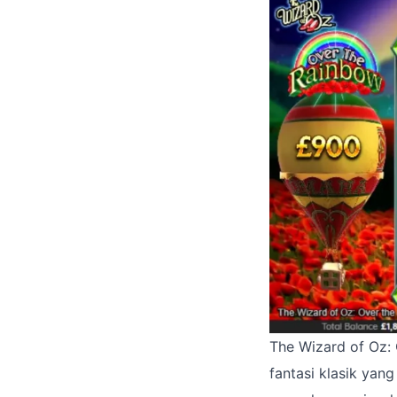
The Wizard of Oz:
fantasi klasik yan