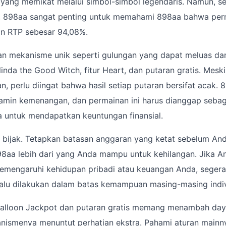
 yang memikat melalui simbol-simbol legendaris. Namun, s
 898aa sangat penting untuk memahami 898aa bahwa perma
dan RTP sebesar 94,08%.
an mekanisme unik seperti gulungan yang dapat meluas dan
nda the Good Witch, fitur Heart, dan putaran gratis. Meskipu
 perlu diingat bahwa hasil setiap putaran bersifat acak. 
jamin kemenangan, dan permainan ini harus dianggap sebag
a untuk mendapatkan keuntungan finansial.
 bijak. Tetapkan batasan anggaran yang ketat sebelum And
98aa lebih dari yang Anda mampu untuk kehilangan. Jika 
emengaruhi kehidupan pribadi atau keuangan Anda, segera 
lalu dilakukan dalam batas kemampuan masing-masing indiv
i Balloon Jackpot dan putaran gratis memang menambah day
nismenya menuntut perhatian ekstra. Pahami aturan mainny