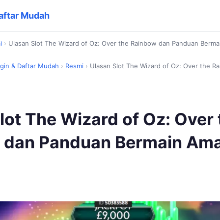
Daftar Mudah
i
›
Ulasan Slot The Wizard of Oz: Over the Rainbow dan Panduan Berm
ogin & Daftar Mudah
›
Resmi
›
Ulasan Slot The Wizard of Oz: Over the 
lot The Wizard of Oz: Over 
 dan Panduan Bermain Ama