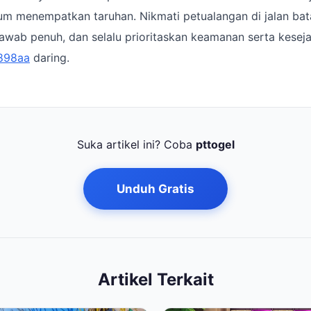
m menempatkan taruhan. Nikmati petualangan di jalan bata
awab penuh, dan selalu prioritaskan keamanan serta kesej
898aa
daring.
Suka artikel ini? Coba
pttogel
Unduh Gratis
Artikel Terkait