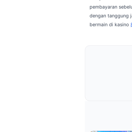
pembayaran sebelu
dengan tanggung j
bermain di kasino