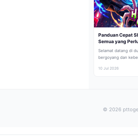
Panduan Cepat Sl
Semua yang Perlu
Selamat datang di d
bergoyang dan kebe
Big Dog House. Jika 
10 Jul 2026
© 2026 pttogel